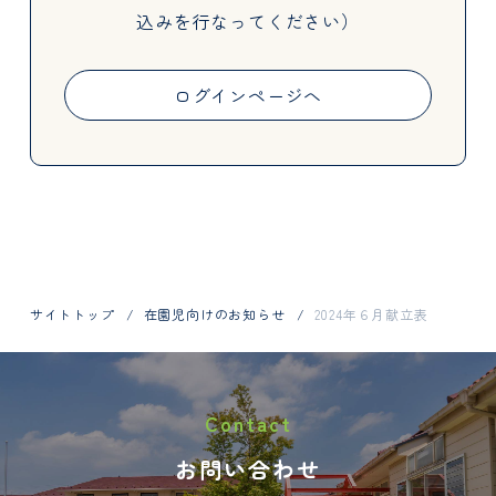
込みを行なってください）
Activities
ログインページへ
Information
サイトトップ
在園児向けのお知らせ
2024年６月献立表
お問い合わせはお電話で
Contact
048-798-1404
お問い合わせ