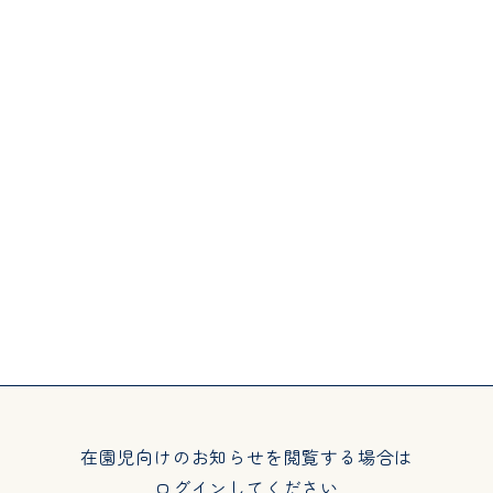
bout
Activities
園について
園での生活
教育・保育理念
年間行事
子育て支援
在園児向けのお知らせを閲覧する場合は
ログインしてください