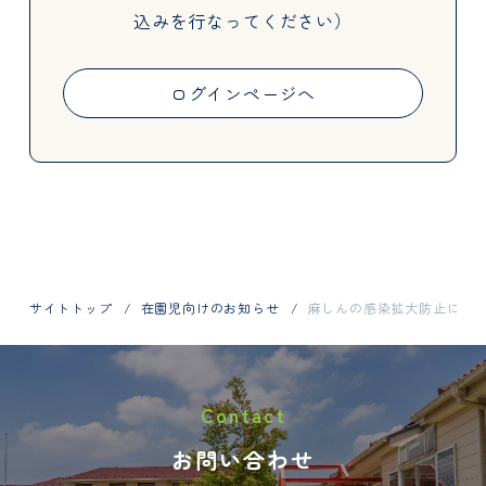
込みを行なってください）
Activities
ログインページへ
Information
サイトトップ
在園児向けのお知らせ
麻しんの感染拡大防止に向
お問い合わせはお電話で
Contact
048-798-1404
お問い合わせ