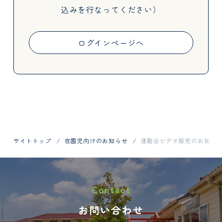
込みを行なってください）
Activities
ログインページへ
Information
サイトトップ
在園児向けのお知らせ
運動会ビデオ販売のお知ら
お問い合わせはお電話で
Contact
048-798-1404
お問い合わせ