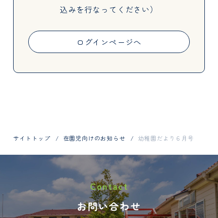
込みを行なってください）
Activities
ログインページへ
Information
サイトトップ
在園児向けのお知らせ
幼稚園だより６月号
お問い合わせはお電話で
Contact
048-798-1404
お問い合わせ