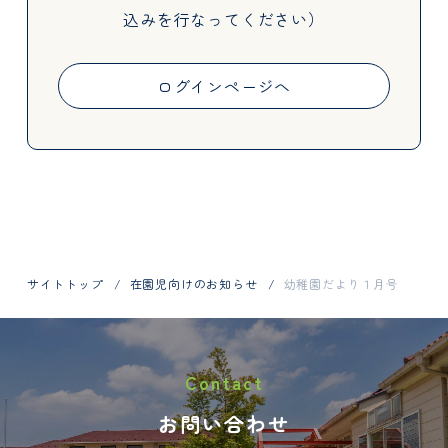
込みを行なってください）
Activities
ログインページへ
Information
サイトトップ
在園児向けのお知らせ
幼稚園だより１月号
お問い合わせはお電話で
Contact
048-798-1404
お問い合わせ