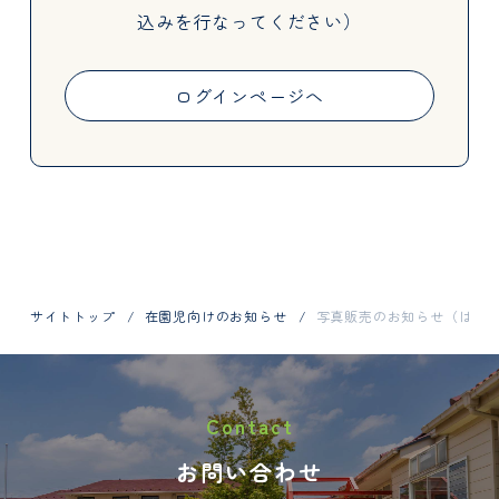
込みを行なってください）
Activities
ログインページへ
Information
サイトトップ
在園児向けのお知らせ
写真販売のお知らせ（はい
お問い合わせはお電話で
Contact
048-798-1404
お問い合わせ