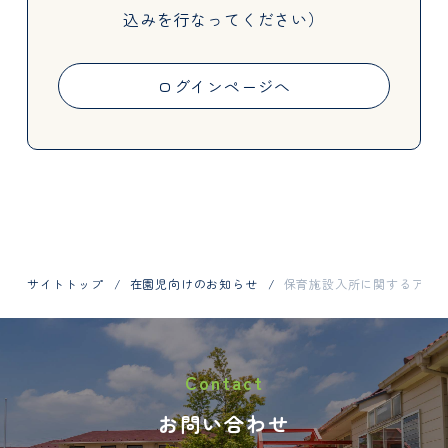
込みを行なってください）
Activities
ログインページへ
Information
サイトトップ
在園児向けのお知らせ
保育施設入所に関するアン
お問い合わせはお電話で
Contact
048-798-1404
お問い合わせ