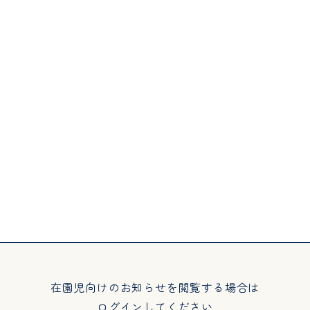
bout
Activities
園について
園での生活
教育・保育理念
年間行事
子育て支援
在園児向けのお知らせを閲覧する場合は
ログインしてください