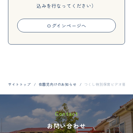
込みを行なってください）
Activities
ログインページへ
Information
サイトトップ
在園児向けのお知らせ
つくし特別保育ビデオ販売
お問い合わせはお電話で
Contact
048-798-1404
お問い合わせ