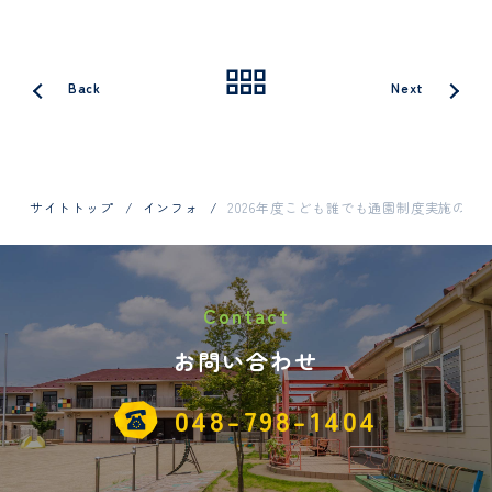
Activities
Back
Next
Information
サイトトップ
インフォ
2026年度こども誰でも通園制度実施の
Contact
お問い合わせ
お問い合わせはお電話で
048-798-1404
048-798-1404